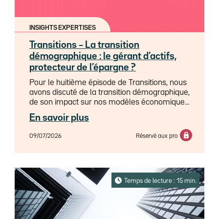
INSIGHTS EXPERTISES
Transitions – La transition
démographique : le gérant d’actifs,
protecteur de l’épargne ?
Pour le huitième épisode de Transitions, nous
avons discuté de la transition démographique,
de son impact sur nos modèles économiques
et de la façon dont le gérant d'actifs peut se
En savoir plus
positionner comme protecteur de l'épargne
des citoyens, avec Philippe Waechter,
09/07/2026
Réservé aux pro
directeur de la recherche économique, et
Xavier Audoli, directeur des gestions
Assurances & Institutionnels.
Temps de lecture : 15 min.