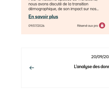
nous avons discuté de la transition
démographique, de son impact sur nos
modèles économiques et de la façon dont
En savoir plus
le gérant d'actifs peut se positionner
comme protecteur de l'épargne des
09/07/2026
Réservé aux pro
citoyens, avec Philippe Waechter, directeur
de la recherche économique, et Xavier
Audoli, directeur des gestions Assurances
& Institutionnels.
20/09/20
L’analyse des don