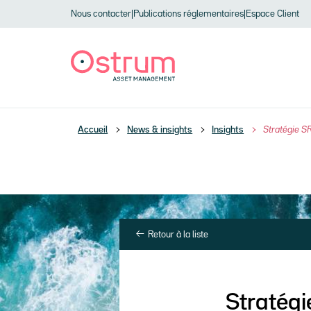
Skip to header
Skip to navigation
Skip to search
Aller au contenu principal
Skip to footer
Nous contacter
|
Publications réglementaires
|
Espace Client
Accueil
News & insights
Insights
Stratégie S
Retour à la liste
Stratégi