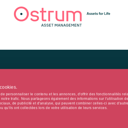
 cookies.
ys de résidence déclarés par l'internaute.
e personnaliser le contenu et les annonces, d'offrir des fonctionnalités rel
notre trafic. Nous partageons également des informations sur l'utilisation de
ciaux, de publicité et d'analyse, qui peuvent combiner celles-ci avec d'autr
EXPERTISES
NE
 qu'ils ont collectées lors de votre utilisation de leurs services.
Pour les professionnels
Ne
Espace client
Ins