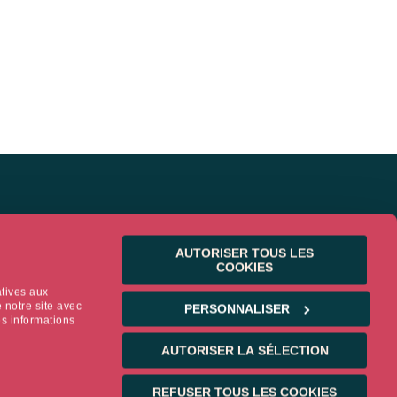
AUTORISER TOUS LES
COOKIES
atives aux
 notre site avec
PERSONNALISER
es informations
WS & INSIGHTS
AUTORISER LA SÉLECTION
ws
REFUSER TOUS LES COOKIES
ights