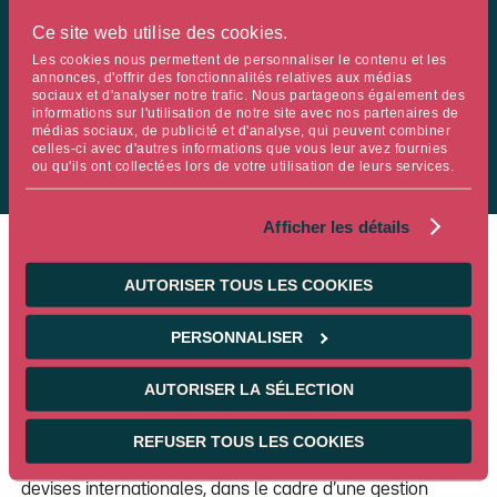
RIGUEUR ET EXPERTISE
Ce site web utilise des cookies.
Les cookies nous permettent de personnaliser le contenu et les
annonces, d'offrir des fonctionnalités relatives aux médias
L’objectivité des outils quantitatifs alliée à l’adaptabilité de
sociaux et d'analyser notre trafic. Nous partageons également des
informations sur l'utilisation de notre site avec nos partenaires de
l’analyse discrétionnaire.
médias sociaux, de publicité et d'analyse, qui peuvent combiner
celles-ci avec d'autres informations que vous leur avez fournies
ou qu'ils ont collectées lors de votre utilisation de leurs services.
Afficher les détails
AUTORISER TOUS LES COOKIES
STRATÉGIE D’INVESTISSEMENT
PERSONNALISER
AUTORISER LA SÉLECTION
La stratégie Multi Actifs Global Macro cherche à
construire un portefeuille robuste et flexible exposé aux
REFUSER TOUS LES COOKIES
marchés d’actions, d’obligations souveraines et de
devises internationales, dans le cadre d’une gestion