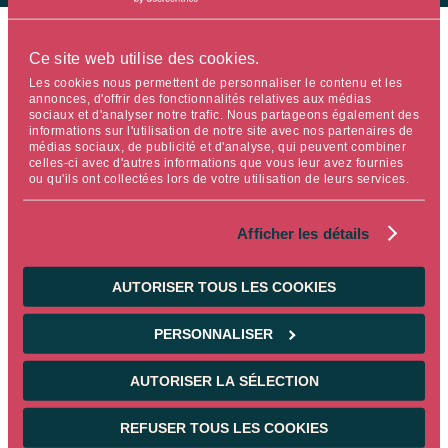
Ce site web utilise des cookies.
Les cookies nous permettent de personnaliser le contenu et les
annonces, d'offrir des fonctionnalités relatives aux médias
sociaux et d'analyser notre trafic. Nous partageons également des
Temps de lecture : 5 min.
informations sur l'utilisation de notre site avec nos partenaires de
médias sociaux, de publicité et d'analyse, qui peuvent combiner
celles-ci avec d'autres informations que vous leur avez fournies
ou qu'ils ont collectées lors de votre utilisation de leurs services.
Afficher les détails
NEWS CORPORATE
AUTORISER TOUS LES COOKIES
Ostrum AM lauréate lors des
Trophées des meilleurs fonds 2026
PERSONNALISER
organisés par Le Revenu
AUTORISER LA SÉLECTION
A l’occasion des Trophées des meilleurs
fonds 2026 organisés par Le Revenu, Ostrum
AM s’est vue remettre l’un des trois Trophées
REFUSER TOUS LES COOKIES
d'Or pour la meilleure gamme Actions