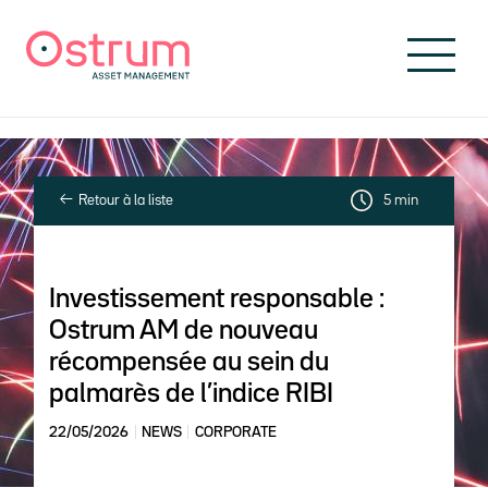
Skip to header
Skip to navigation
Skip to search
Aller au contenu principal
Skip to footer
Retour à la liste
5 min
Investissement responsable :
Ostrum AM de nouveau
récompensée au sein du
palmarès de l’indice RIBI
22/05/2026
NEWS
CORPORATE