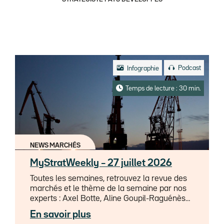
Podcast
Infographie
Temps de lecture : 30 min.
NEWS MARCHÉS
MyStratWeekly – 27 juillet 2026
Toutes les semaines, retrouvez la revue des
marchés et le thème de la semaine par nos
experts : Axel Botte, Aline Goupil-Raguénès
et Zouhoure Bousbih dans MyStratWeekly et
En savoir plus
son podcast.