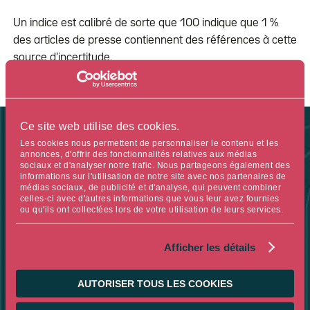
Un indice est calibré de sorte que 100 indique que 1 %
des articles de presse contiennent des références à cette
source d’incertitude.
Ce site web utilise des cookies.
Les cookies nous permettent de personnaliser le contenu et les
annonces, d'offrir des fonctionnalités relatives aux médias
LE CHIFFRE DE LA SEMAINE
sociaux et d'analyser notre trafic. Nous partageons également des
informations sur l'utilisation de notre site avec nos partenaires de
médias sociaux, de publicité et d'analyse, qui peuvent combiner
15/11
celles-ci avec d'autres informations que vous leur avez fournies
ou qu'ils ont collectées lors de votre utilisation de leurs services.
Afficher les détails
15/11 : CETTE ANNÉE, LA JOURNÉE DE L’ÉGALITÉ SALARIALE
DANS L'UE TOMBE LE 15 NOVEMBRE. A TRAVAIL ÉGAL, LES
AUTORISER TOUS LES COOKIES
FEMMES GAGNENT 13% DE MOINS QUE LES HOMMES. POUR
LA CE, LA TRANSPARENCE SALARIALE EST ESSENTIELLE