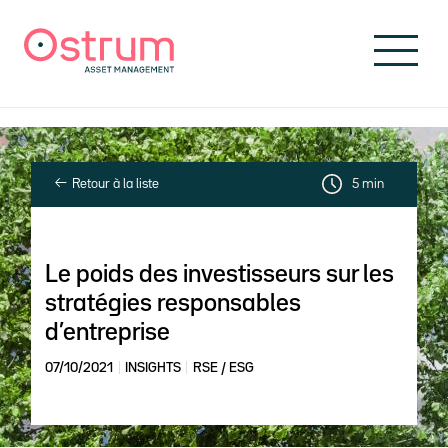
Skip to header
Skip to navigation
Skip to search
Aller au contenu principal
Skip to footer
Retour à la liste
5 min
Le poids des investisseurs sur les
stratégies responsables
d’entreprise
07/10/2021
INSIGHTS
RSE / ESG