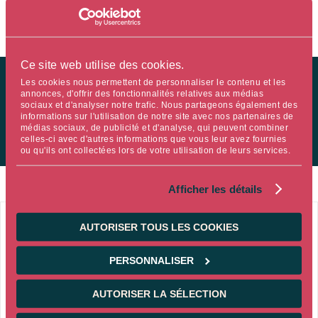
Financière.
Ce site web utilise des cookies.
Les cookies nous permettent de personnaliser le contenu et les
Lire l’article et écouter le podcast
annonces, d'offrir des fonctionnalités relatives aux médias
sociaux et d'analyser notre trafic. Nous partageons également des
informations sur l'utilisation de notre site avec nos partenaires de
médias sociaux, de publicité et d'analyse, qui peuvent combiner
celles-ci avec d'autres informations que vous leur avez fournies
ou qu'ils ont collectées lors de votre utilisation de leurs services.
Afficher les détails
15/09/2021
AUTORISER TOUS LES COOKIES
INSIGHTS
RSE / ESG
PERSONNALISER
Ostrum AM poursuit sa lutte contre le
AUTORISER LA SÉLECTION
réchauffement climatique