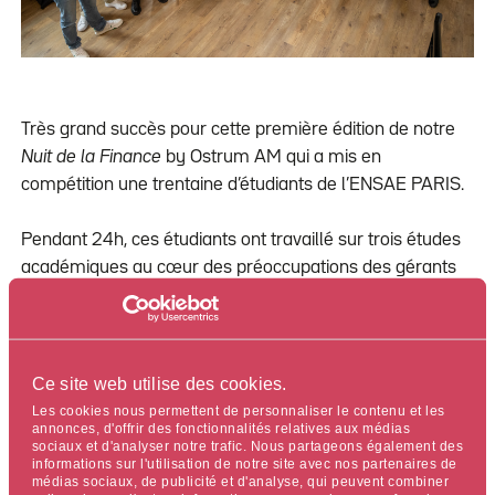
Très grand succès pour cette première édition de notre
Nuit de la Finance
by Ostrum AM qui a mis en
compétition une trentaine d’étudiants de l’ENSAE PARIS.
Pendant 24h, ces étudiants ont travaillé sur trois études
académiques au cœur des préoccupations des gérants
d’actifs aujourd’hui : l’ #ESG & le climat, l’ #IA &
l’optimisation de portefeuille, ou aussi #machinelearning
& stratégies d’investissement.
Ce site web utilise des cookies.
Des gérants, analystes et experts en gestion quantitative
Les cookies nous permettent de personnaliser le contenu et les
annonces, d'offrir des fonctionnalités relatives aux médias
d’Ostrum AM les ont accompagnés dans l’appréhension
sociaux et d'analyser notre trafic. Nous partageons également des
de leurs sujets.
informations sur l'utilisation de notre site avec nos partenaires de
médias sociaux, de publicité et d'analyse, qui peuvent combiner