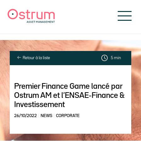
Skip to header
Skip to navigation
Skip to search
Aller au contenu principal
Skip to footer
Retour à la liste
5 min
Premier Finance Game lancé par
Ostrum AM et l’ENSAE-Finance &
Investissement
26/10/2022
NEWS
CORPORATE