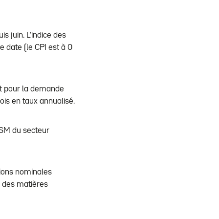
s juin. L’indice des
e date (le CPI est à 0
ent pour la demande
ois en taux annualisé.
 ISM du secteur
sions nominales
x des matières