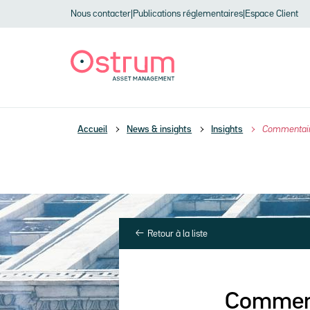
Skip to header
Skip to navigation
Skip to search
Aller au contenu principal
Skip to footer
Nous contacter
|
Publications réglementaires
|
Espace Client
Accueil
News & insights
Insights
Commentaire
Retour à la liste
Commenta