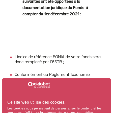
suivantes ont été apportées à la
documentation juridique du Fonds à
compter du 1er décembre 2021 :
L’indice de référence EONIA de votre fonds sera
donc remplacé par l’€STR ;
Conformément au Règlement Taxonomie
(Règlement (UE) 2020/852), un nouveau
paragraphe a été inséré dans le prospectus ;
Ajout dans le prospectus d’informations relatives
Ce site web utilise des cookies.
aux incidences négatives sur les facteurs de
durabilité.
Les cookies nous permettent de personnaliser le contenu et les
annonces, d'offrir des fonctionnalités relatives aux médias