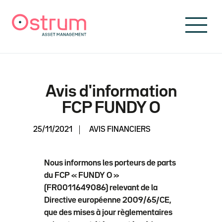
Skip to header
Skip to navigation
Skip to search
Aller au contenu principal
Skip to footer
Avis d'information
FCP FUNDY O
25/11/2021
AVIS FINANCIERS
Nous informons les porteurs de parts
du FCP « FUNDY O »
(FR0011649086) relevant de la
Directive européenne 2009/65/CE,
que des mises à jour règlementaires