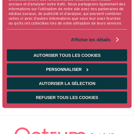
sociaux et d'analyser notre trafic. Nous partageons également des
informations sur l'utilisation de notre site avec nos partenaires de
médias sociaux, de publicité et d'analyse, qui peuvent combiner
celles-ci avec d'autres informations que vous leur avez fournies
ou qu'ils ont collectées lors de votre utilisation de leurs services.
PDF
171 Ko
Télécharger l'avis financier
Afficher les détails
AUTORISER TOUS LES COOKIES
PERSONNALISER
25/11/2021
AUTORISER LA SÉLECTION
AVIS FINANCIERS
REFUSER TOUS LES COOKIES
Avis d'information Galaxie Obligataire 2