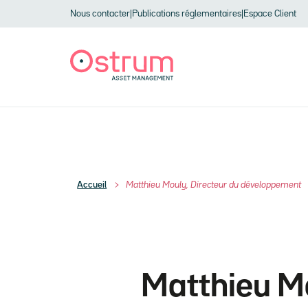
Skip to header
Skip to navigation
Skip to search
Aller au contenu principal
Skip to footer
Nous contacter
|
Publications réglementaires
|
Espace Client
Accueil
Matthieu Mouly, Directeur du développement
Matthieu M