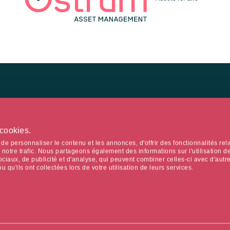
 cookies.
ys de résidence déclarés par l'internaute.
e personnaliser le contenu et les annonces, d'offrir des fonctionnalités rel
notre trafic. Nous partageons également des informations sur l'utilisation de
ciaux, de publicité et d'analyse, qui peuvent combiner celles-ci avec d'autr
EXPERTISES
NE
 qu'ils ont collectées lors de votre utilisation de leurs services.
Pour les professionnels
Ne
Espace client
Ins
Le 