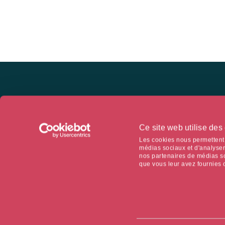
NOUS SUIVRE
Ce site web utilise des
Le contenu de ce site est adapté en fonction du profil et du pa
Les cookies nous permettent d
médias sociaux et d'analyser 
nos partenaires de médias so
NOUS CONNAITRE
que vous leur avez fournies ou
Nous connaître
Gouvernance
Médiaroom