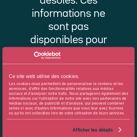
désolés. Ces
informations ne
sont pas
disponibles pour
votre profil
d’investisseur ou
Ce site web utilise des cookies.
votre pays de
Les cookies nous permettent de personnaliser le contenu et les
annonces, d'offrir des fonctionnalités relatives aux médias
résidence. Merci de
sociaux et d'analyser notre trafic. Nous partageons également des
informations sur l'utilisation de notre site avec nos partenaires de
sélectionner votre
médias sociaux, de publicité et d'analyse, qui peuvent combiner
celles-ci avec d'autres informations que vous leur avez fournies
ou qu'ils ont collectées lors de votre utilisation de leurs services.
profil
pour
Afficher les détails
continuer.